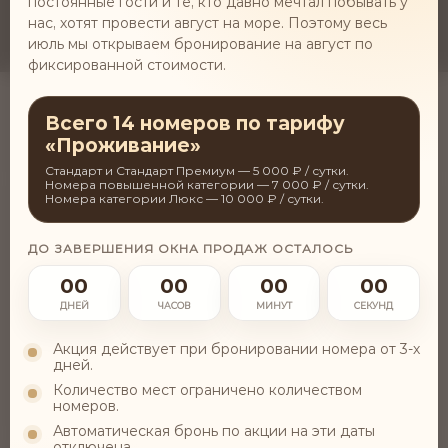
постоянные гости и те, кто давно мечтал побывать у
нас, хотят провести август на море. Поэтому весь
июль мы открываем бронирование на август по
фиксированной стоимости.
Всего 14 номеров по тарифу
«Проживание»
Стандарт и Стандарт Премиум — 5 000 ₽ / сутки.
Номера повышенной категории — 7 000 ₽ / сутки.
Главная
Новости
Наши новости
Номера категории Люкс — 10 000 ₽ / сутки.
НАШИ НОВОСТИ
ДО ЗАВЕРШЕНИЯ ОКНА ПРОДАЖ ОСТАЛОСЬ
00
00
00
00
ДНЕЙ
ЧАСОВ
МИНУТ
СЕКУНД
Акция действует при бронировании номера от 3-х
Поделиться
дней.
Количество мест ограничено количеством
номеров.
Автоматическая бронь по акции на эти даты
О НАС В СМИ
отключена.