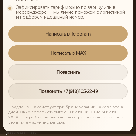
Зафиксировать тариф можно по звонку или в
мессенджере — мы лично поможем с логистикой
НАВИГАЦИЯ
и подберем идеальный номер.
Оздоровительные программы
Написать в Telegram
Осознанное питание
Номера
Написать в MAX
Оздоровительная среда
Позвонить
Процедуры
Акции
Позвонить +7(918)105-22-19
Новости
Предложение действует при бронировании номера от 3-х
дней. Окно продаж открыто с 10 июля 08:00 до 31 июля
Контакты
20:00. Подробности, наличие номеров и расчет стоимости
уточняйте у администратора.
ДОКУМЕНТЫ