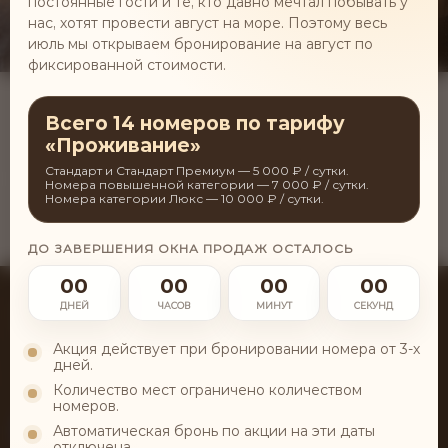
постоянные гости и те, кто давно мечтал побывать у
нас, хотят провести август на море. Поэтому весь
июль мы открываем бронирование на август по
фиксированной стоимости.
Всего 14 номеров по тарифу
«Проживание»
Стандарт и Стандарт Премиум — 5 000 ₽ / сутки.
Номера повышенной категории — 7 000 ₽ / сутки.
Главная
Забронировать
Номера категории Люкс — 10 000 ₽ / сутки.
ДО ЗАВЕРШЕНИЯ ОКНА ПРОДАЖ ОСТАЛОСЬ
00
00
00
00
ДНЕЙ
ЧАСОВ
МИНУТ
СЕКУНД
Акция действует при бронировании номера от 3-х
Детокс-курорт для восстановления тела и разума.
дней.
Работаем с заботой о вашем здоровье.
Количество мест ограничено количеством
номеров.
Автоматическая бронь по акции на эти даты
отключена.