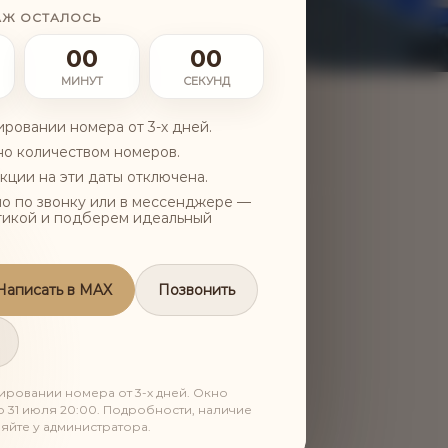
АЖ ОСТАЛОСЬ
00
00
МИНУТ
СЕКУНД
ровании номера от 3-х дней.
но количеством номеров.
кции на эти даты отключена.
о по звонку или в мессенджере —
тикой и подберем идеальный
Е
Написать в MAX
Позвонить
Физио/водные процедуры
ровании номера от 3-х дней. Окно
Генетические тесты
о 31 июля 20:00. Подробности, наличие
яйте у администратора.