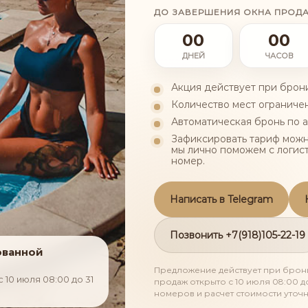
ДО ЗАВЕРШЕНИЯ ОКНА ПРОД
00
00
ДНЕЙ
ЧАСОВ
Акция действует при брони
Количество мест ограниче
Автоматическая бронь по а
Главная
Процедуры
Зафиксировать тариф можн
мы лично поможем с логис
номер.
ПРОЦЕДУРЫ В НАШЕМ ОТЕЛ
Написать в Telegram
Позвонить +7(918)105-22-19
ния
Массажи
Мануальные техники
ованной
Предложение действует при брони
Эстетическая косметология
Озонотерапия
10 июля 08:00 до 31
продаж открыто с 10 июля 08:00 д
номеров и расчет стоимости уточн