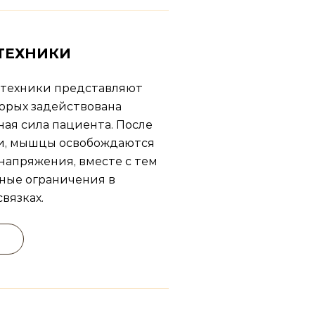
ТЕХНИКИ
 техники представляют
торых задействована
ая сила пациента. После
и, мышцы освобождаются
 напряжения, вместе с тем
ные ограничения в
связках.