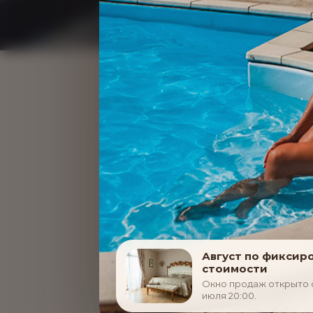
Пилинги/обертыва
Август по фиксир
стоимости
Консультации
Окно продаж открыто с 
июля 20:00.