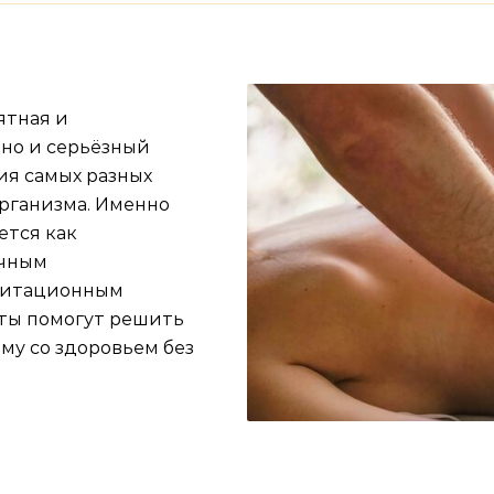
ятная и
 но и серьёзный
ия самых разных
организма. Именно
ется как
ичным
литационным
ты помогут решить
му со здоровьем без