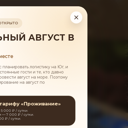
Бронирование
ОТКРЫТО
 среда
Процедуры
Контакты
НЫЙ АВГУСТ В
месте
 планировать логистику на Юг, и
тоянные гости и те, кто давно
провести август на море. Поэтому
рование на август по
олодость и красоту кожи,
 тарифу «Проживание»
 000 ₽ / сутки.
 7 000 ₽ / сутки.
 ₽ / сутки.