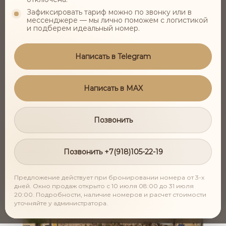
Зафиксировать тариф можно по звонку или в
мессенджере — мы лично поможем с логистикой
и подберем идеальный номер.
Написать в Telegram
Написать в MAX
Позвонить
Групповые практики и занятия в окружении
первозданной природы, целебном сочетании
Позвонить +7(918)105-22-19
горного и морского воздуха, с фантастическими
видами на морские закаты
Предложение действует при бронировании номера от 3-х
дней. Окно продаж открыто с 10 июля 08:00 до 31 июля
20:00. Подробности, наличие номеров и расчет стоимости
уточняйте у администратора.