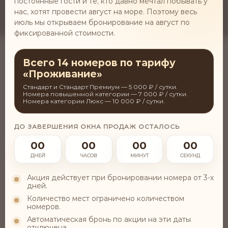
постоянные гости и те, кто давно мечтал побывать у
нас, хотят провести август на море. Поэтому весь
июль мы открываем бронирование на август по
фиксированной стоимости.
Всего 14 номеров по тарифу
«Проживание»
Стандарт и Стандарт Премиум — 5 000 ₽ / сутки.
Номера повышенной категории — 7 000 ₽ / сутки.
Номера категории Люкс — 10 000 ₽ / сутки.
ДО ЗАВЕРШЕНИЯ ОКНА ПРОДАЖ ОСТАЛОСЬ
00
00
00
00
Забронировать
ДНЕЙ
ЧАСОВ
МИНУТ
СЕКУНД
Акция действует при бронировании номера от 3-х
дней.
ИНФРАСТРУКТУРА
Количество мест ограничено количеством
В КАКИХ УСЛОВИЯХ ПРОХОДИТ
номеров.
ОЗДОРОВЛЕНИЕ?
Автоматическая бронь по акции на эти даты
отключена.