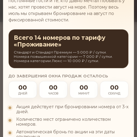
постоянные гости и те, кто давно мечтал побывать у
нас, хотят провести август на море. Поэтому весь
июль мы открываем бронирование на август по
фиксированной стоимости.
Всего 14 номеров по тарифу
«Проживание»
Стандарт и Стандарт Премиум — 5 000 ₽ / сутки.
Номера повышенной категории — 7 000 ₽ / сутки.
Главная
Процедуры
Косметология
Безинъекционная мезотерапия
Номера категории Люкс — 10 000 ₽ / сутки.
БЕЗИНЪЕКЦИОННАЯ
ДО ЗАВЕРШЕНИЯ ОКНА ПРОДАЖ ОСТАЛОСЬ
МЕЗОТЕРАПИЯ
00
00
00
00
ДНЕЙ
ЧАСОВ
МИНУТ
СЕКУНД
ОПИСАНИЕ ПРОЦЕДУРЫ
Акция действует при бронировании номера от 3-х
дней.
Количество мест ограничено количеством
номеров.
Выбрать программу
Автоматическая бронь по акции на эти даты
отключена.