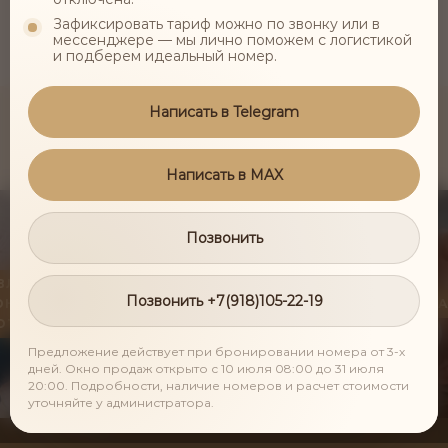
Зафиксировать тариф можно по звонку или в
мессенджере — мы лично поможем с логистикой
и подберем идеальный номер.
Написать в Telegram
ВСЕ ПРОЦЕДУРЫ
РЕКОМЕНДУЕМ ПОСМОТРЕТЬ
Написать в MAX
Позвонить
УВЛАЖНЕНИЕ
Позвонить +7(918)105-22-19
ОНОВОЙ
МАССАЖ СПИНЫ
МАССА
ОТОЙ
Предложение действует при бронировании номера от 3-х
дней. Окно продаж открыто с 10 июля 08:00 до 31 июля
20:00. Подробности, наличие номеров и расчет стоимости
уточняйте у администратора.