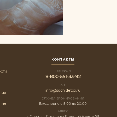
КОНТАКТЫ
ости
ТЕЛЕФОН
8-800-551-33-92
E-MAIL
info@sochidetox.ru
ния
СЛУЖБА БРОНИРОВАНИЯ
ние
Ежедневно с 8:00 до 20:00
АДРЕС
г. Сочи, ул. Дорога на Большой Ахун, д. 7/1