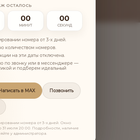
АЖ ОСТАЛОСЬ
00
00
МИНУТ
СЕКУНД
ровании номера от 3-х дней.
но количеством номеров.
кции на эти даты отключена.
пилинг
о по звонку или в мессенджере —
тикой и подберем идеальный
Написать в MAX
Позвонить
ровании номера от 3-х дней. Окно
о 31 июля 20:00. Подробности, наличие
яйте у администратора.