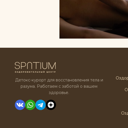
КИСЛОТОЙ
Оздо
Детокс-курорт для восстановления тела и
разума. Работаем с заботой о вашем
О
здоровье.
Оз