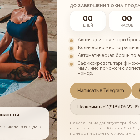
ДО ЗАВЕРШЕНИЯ ОКНА ПРОД
00
00
ДНЕЙ
ЧАСОВ
Акция действует при брони
Количество мест ограниче
Автоматическая бронь по а
ая
Процедуры
Косметология
Газожидкостный 
Зафиксировать тариф можн
мы лично поможем с логис
номер.
ГАЗОЖИДКОСТНЫЙ ПИЛИНГ
Написать в Telegram
УРЫ
Позвонить +7(918)105-22-19
ованной
Предложение действует при брони
10 июля 08:00 до 31
продаж открыто с 10 июля 08:00 д
номеров и расчет стоимости уточн
Выбрать программу